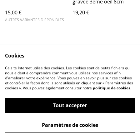
gravée 3ème oeil 8cm
15,00 €
19,20 €
AUTRES VARIANTES DISPONIBLES
Cookies
Ce site Internet utilise des cookies. Les cookies sont de petits fichiers qui
nous aident à comprendre comment vous utilisez nos services afin
Contactez-nous
Conditions
d'améliorer votre expérience. Vous pouvez en savoir plus sur ces cookies
Politique de
Politique de cookies
et contrôler la façon dont ils sont utilisés en cliquant sur « Paramètres des
confidentialité
cookies ». Vous pouvez également consulter notre
politique de cookies
.
Tout accepter
©
2026
Anna Spirituelle
Paramètres de cookies
powered by