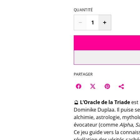
QUANTITÉ
PARTAGER
🔮
L’Oracle de la Triade
est 
Dominike Duplaa. Il puise se
alchimie, astrologie, mythol
évocateur (comme
Alpha
,
S
Ce jeu guide vers la connais
révélation des vérités cachée