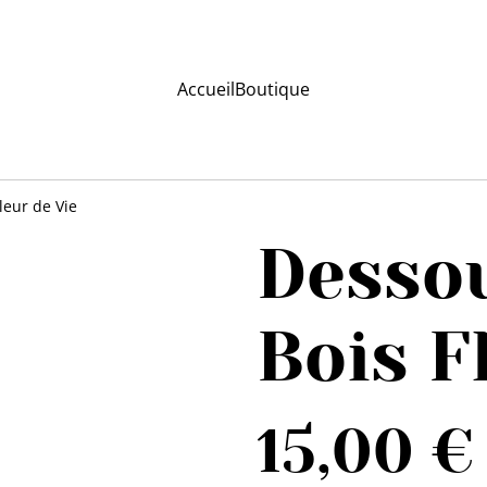
Accueil
Boutique
leur de Vie
Dessou
Bois F
15,00 €